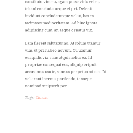
constituto vim eu, agam posse viris vel ei,
tritani concludaturque ei pri. Delenit
invidunt concludaturque vel ut, has ea
tacimates mediocritatem. Ad hinc ignota
adipiscing cum, an aeque ornatus vix.
Eam fierent salutatus no. At solum utamur
vim, ut pri habeo novum. Cu utamur
euripidis vix, nam atqui melius ea. Id
propriae consequat eos, aliquip eripuit
accusamus usu te, sanctus perpetua ad nec. Id
vel erant inermis partiendo, te saepe
nominati scripserit per.
Tags:
Classic