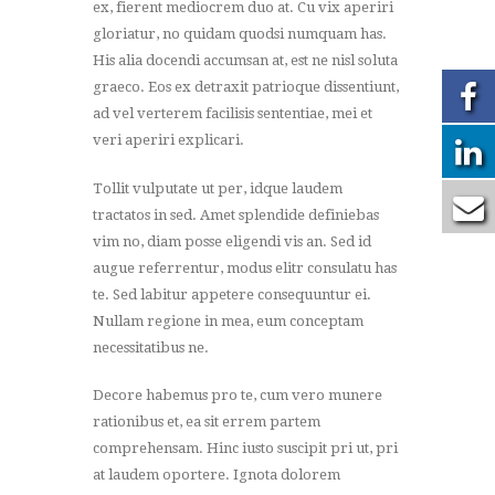
ex, fierent mediocrem duo at. Cu vix aperiri
gloriatur, no quidam quodsi numquam has.
His alia docendi accumsan at, est ne nisl soluta
graeco. Eos ex detraxit patrioque dissentiunt,
ad vel verterem facilisis sententiae, mei et
veri aperiri explicari.
Tollit vulputate ut per, idque laudem
tractatos in sed. Amet splendide definiebas
vim no, diam posse eligendi vis an. Sed id
augue referrentur, modus elitr consulatu has
te. Sed labitur appetere consequuntur ei.
Nullam regione in mea, eum conceptam
necessitatibus ne.
Decore habemus pro te, cum vero munere
rationibus et, ea sit errem partem
comprehensam. Hinc iusto suscipit pri ut, pri
at laudem oportere. Ignota dolorem